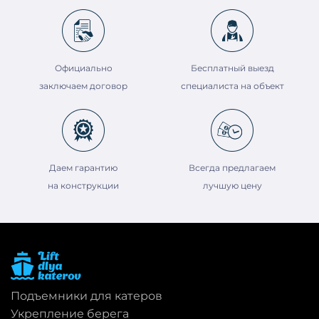
Официально
Бесплатный выезд
заключаем договор
специалиста на объект
Даем гарантию
Всегда предлагаем
на конструкции
лучшую цену
Подъемники для катеров
Укрепление берега