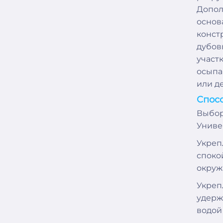
Допол
основ
конст
дубов
участ
осыпа
или д
Спос
Выбор
Униве
Укреп
споко
окруж
Укреп
удерж
водой 