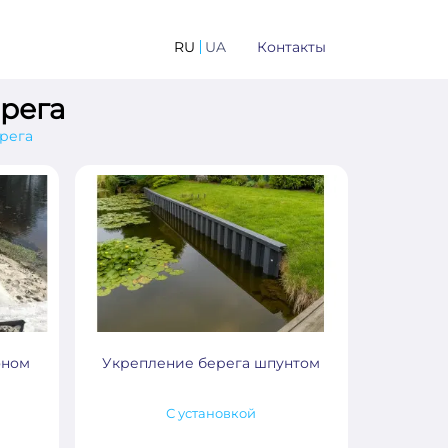
RU
UA
Контакты
рега
рега
оном
Укрепление берега шпунтом
С установкой