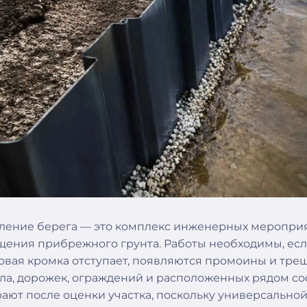
ление берега — это комплекс инженерных мероприя
щения прибрежного грунта. Работы необходимы, есл
овая кромка отступает, появляются промоины и тре
ла, дорожек, ограждений и расположенных рядом с
ают после оценки участка, поскольку универсальной