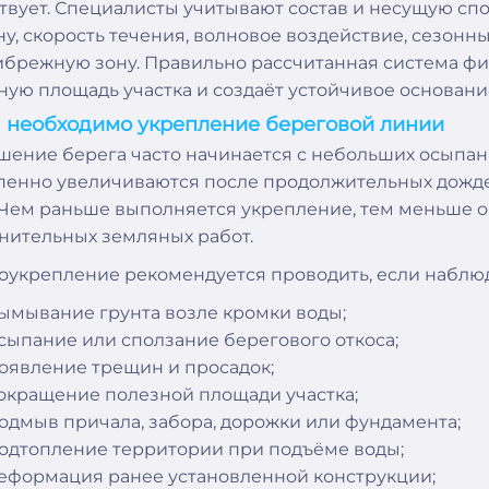
твует. Специалисты учитывают состав и несущую спос
ну, скорость течения, волновое воздействие, сезон
ибрежную зону. Правильно рассчитанная система фи
ную площадь участка и создаёт устойчивое основани
 необходимо укрепление береговой линии
шение берега часто начинается с небольших осыпан
пенно увеличиваются после продолжительных дожде
 Чем раньше выполняется укрепление, тем меньше о
нительных земляных работ.
оукрепление рекомендуется проводить, если наблю
ымывание грунта возле кромки воды;
сыпание или сползание берегового откоса;
оявление трещин и просадок;
окращение полезной площади участка;
одмыв причала, забора, дорожки или фундамента;
одтопление территории при подъёме воды;
еформация ранее установленной конструкции;