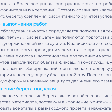
вильно. Более доступная конструкция может потреб
ополнительных креплений. Поэтому сравнивать вар
ого берегоукрепления, рассчитанного с учётом услов
ы выполнения работ
 обследования участка определяется подходящая тех
арительный расчёт. Затем выполняются подготовка р
ж удерживающей конструкции. В зависимости от со
нительно могут проводиться демонтаж старого укреп
нивание откоса и восстановление утраченной части 
нтов выполняются обвязка, фиксация конструкции, у
ная засыпка. Завершающий этап включает проверку 
тории к последующему благоустройству. После окон
ную форму и надёжную защиту от дальнейшего разм
ление берега под ключ
ексное укрепление берега включает обследование об
ества материалов, доставку и выполнение монтажных
овать все этапы в рамках одного проекта и избежать