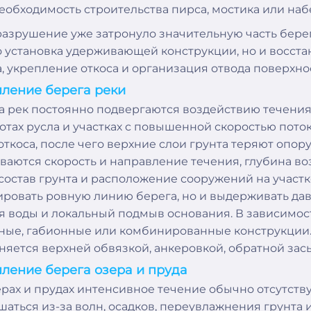
еобходимость строительства пирса, мостика или на
разрушение уже затронуло значительную часть бере
о установка удерживающей конструкции, но и восста
а, укрепление откоса и организация отвода поверхно
ление берега реки
а рек постоянно подвергаются воздействию течения,
отах русла и участках с повышенной скоростью пот
 откоса, после чего верхние слои грунта теряют опор
ваются скорость и направление течения, глубина в
 состав грунта и расположение сооружений на участк
ровать ровную линию берега, но и выдерживать да
я воды и локальный подмыв основания. В зависимос
ные, габионные или комбинированные конструкции
няется верхней обвязкой, анкеровкой, обратной зас
ление берега озера и пруда
ёрах и прудах интенсивное течение обычно отсутств
шаться из-за волн, осадков, переувлажнения грунта 