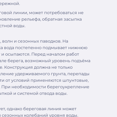
бережной.
говой линии, может потребоваться не
новление рельефа, обратная засыпка
стной воды.
 волн и сезонных паводков. На
ока вода постепенно подмывает нижнюю
у и осыпаются. Перед началом работ
озле берега, возможный уровень подъёма
е. Конструкция должна не только
вление удерживаемого грунта, перепады
ти от условий применяются шпунтовые,
. При необходимости берегоукрепление
ыпкой и системой отвода воды.
ует, однако береговая линия может
и сезонных колебаний уровня воды.