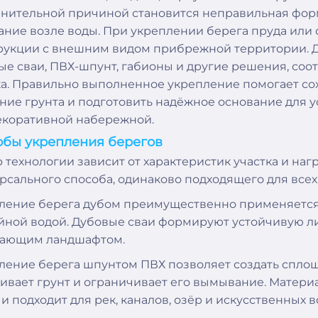
нительной причиной становится неправильная форм
ание возле воды. При укреплении берега пруда или 
рукции с внешним видом прибрежной территории. Д
ые сваи, ПВХ-шпунт, габионы и другие решения, со
ка. Правильно выполненное укрепление помогает со
ние грунта и подготовить надёжное основание для ус
екоративной набережной.
обы укрепления берегов
 технологии зависит от характеристик участка и наг
рсального способа, одинаково подходящего для всех р
ление берега дубом преимущественно применяется н
йной водой. Дубовые сваи формируют устойчивую ли
ающим ландшафтом.
ление берега шпунтом ПВХ позволяет создать сплош
ивает грунт и ограничивает его вымывание. Материа
и подходит для рек, каналов, озёр и искусственных 