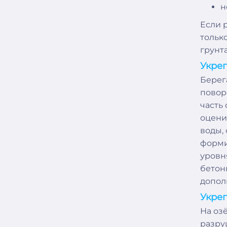
н
Если 
тольк
грунт
Укреп
Берег
повор
часть
оцени
воды,
форми
уровн
бетон
допол
Укреп
На оз
разру