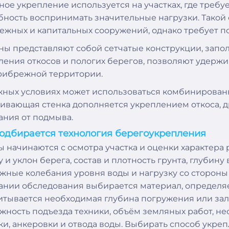
ное укрепление используется на участках, где требу
бность воспринимать значительные нагрузки. Такой
ежных и капитальных сооружений, однако требует по
ны представляют собой сетчатые конструкции, зап
ления откосов и пологих берегов, позволяют удержи
рибрежной территории.
жных условиях может использоваться комбинированн
ивающая стенка дополняется укреплением откоса, 
ания от подмыва.
одбирается технология берегоукрепления
ы начинаются с осмотра участка и оценки характера
 и уклон берега, состав и плотность грунта, глубин
жные колебания уровня воды и нагрузку со сторон
ании обследования выбирается материал, определяе
итывается необходимая глубина погружения или зал
жность подъезда техники, объём земляных работ, не
ки, анкеровки и отвода воды. Выбирать способ укре