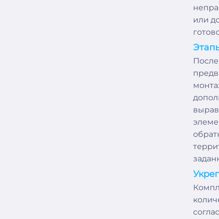
непра
или д
готов
Этап
После
предв
монта
допол
вырав
элеме
обрат
терри
задан
Укреп
Компл
колич
соглас