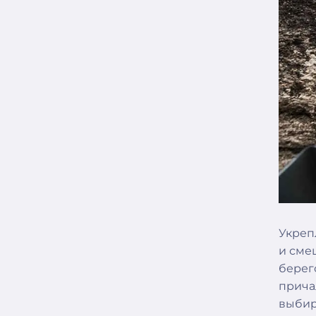
Укреп
и сме
берег
прича
выбир