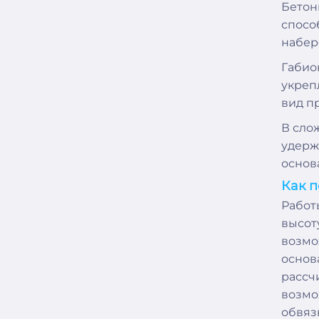
Бетон
спосо
набер
Габио
укреп
вид п
В сло
удерж
основ
Как п
Работ
высоту
возмо
основ
рассч
возмо
обвяз