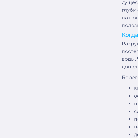
сущес
глуби
на пр
полез
Когда
Разру
посте
воды.
допол
Берег
в
о
п
с
п
п
д