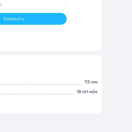
Заказать
7.5 мм
18 кН-м/м