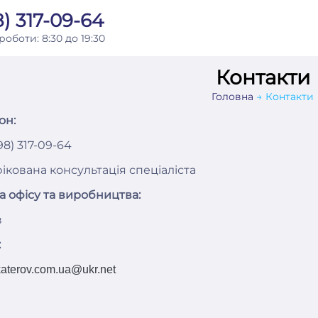
) 317-09-64
 роботи:
8:30 до 19:30
Контакти
Головна
Контакти
он:
98) 317-09-64
ікована консультація спеціаліста
а офісу та виробництва:
в
:
akaterov.com.ua
@ukr.net