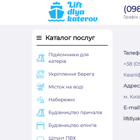
(098
Графік
Каталог послуг
Телеф
Підйомники для
катерів
+38 (0
Укріплення берега
Кваліф
Адрес
Місток на воді
м. Киї
Набережні
E-mail
Будівництво причалів
liftdly
Будівництво елінгів
Шпунт ПВХ