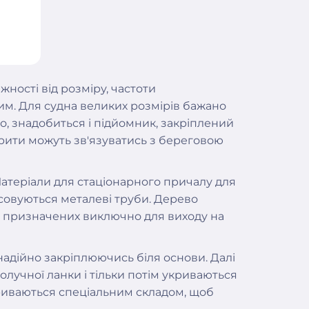
жності від розміру, частоти
м. Для судна великих розмірів бажано
о, знадобиться і підйомник, закріплений
арити можуть зв'язуватись з береговою
атеріали для стаціонарного причалу для
осовуються металеві труби. Дерево
, призначених виключно для виходу на
адійно закріплюючись біля основи. Далі
олучної ланки і тільки потім укриваються
криваються спеціальним складом, щоб