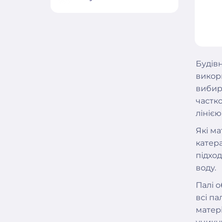
Будівн
викор
вибира
частко
лінією
Які м
катера
підхо
воду.
Палі 
всі па
матер