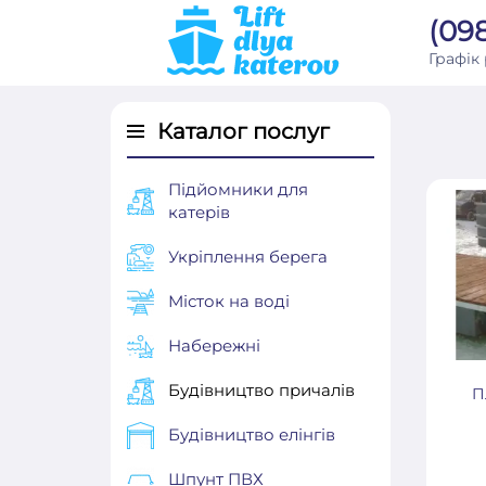
(098
Графік
Каталог послуг
Підйомники для
катерів
Укріплення берега
Місток на воді
Набережні
Будівництво причалів
П
Будівництво елінгів
Шпунт ПВХ