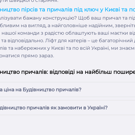
ути швидкого старіння.
ництво пірсів та причалів під ключ у Києві та по
алізувати бажану конструкцію? Щоб ваш причал та пі
бливим на вигляд, а найголовніше надійним, зверніт
 нашої команди з радістю облаштують ваші маєтки ві
 та відповідально. Ліфт для катерів – це багаторічний
ів та набережних у Києві та по всій Україні, ми знаєм
онатися прямо зараз.
ництво причалів: відповіді на найбільш пошир
а ціна на Будівництво причалів?
дівництво причалів як замовити в Україні?