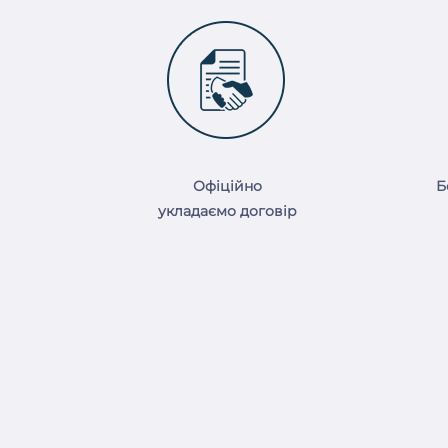
Офіційно
Б
укладаємо договір
Підйомники для катерів
Укріплення берега