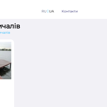
RU
UA
Контакти
ичалів
ичалів