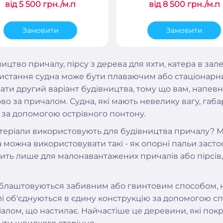
від 5 500 грн./м.п
від 8 500 грн./м.п
Замовити
Замовити
ицтво причалу, пірсу з дерева для яхти, катера в зале
истання судна може бути плаваючим або стаціонарни
ти другий варіант будівництва, тому що вам, напевн
во за причалом. Судна, які мають невелику вагу, габ
 за допомогою острівного понтону.
атеріали використовують для будівництва причалу? М
 можна використовувати такі - як опорні пальи заст
дить лише для малонавантажених причалів або пірсів
облаштовуються забивним або гвинтовим способом, н
лі об'єднуються в єдину конструкцію за допомогою сп
іалом, що настилає. Найчастіше це деревини, які по