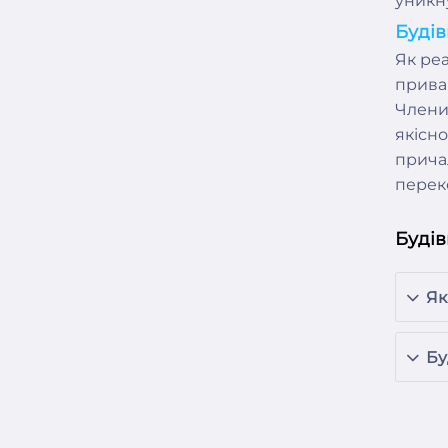
уникн
Будів
Як ре
прива
Члени
якісно
причал
перек
Будів
Як
Бу