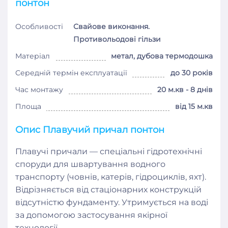
понтон
Особливості
Свайове виконання.
Противольодові гільзи
Матеріал
метал, дубова термодошка
Середній термін експлуатації
до 30 років
Час монтажу
20 м.кв - 8 днів
Площа
від 15 м.кв
Опис Плавучий причал понтон
Плавучі причали ― спеціальні гідротехнічні
споруди для швартування водного
транспорту (човнів, катерів, гідроциклів, яхт).
Відрізняється від стаціонарних конструкцій
відсутністю фундаменту. Утримується на воді
за допомогою застосування якірної
технології.